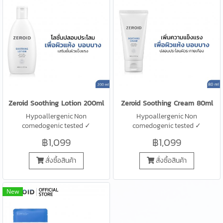
Zeroid Soothing Lotion 200ml
Zeroid Soothing Cream 80ml
Hypoallergenic Non
Hypoallergenic Non
comedogenic tested ✓
comedogenic tested ✓
Ceramide-9S ✓ MLE® ✓
Ceramide-9S ✓ MLE® ✓
฿1,099
฿1,099
Defensamide®
Defensamide®
สั่งซื้อสินค้า
สั่งซื้อสินค้า
New